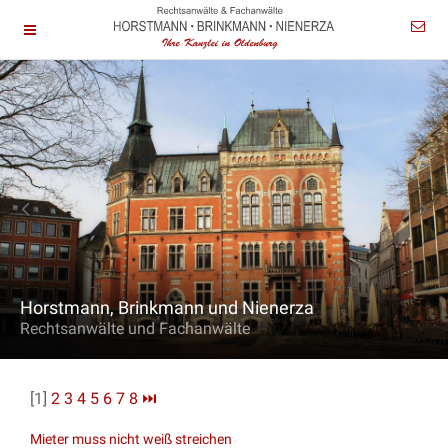
Horstmann, Brinkmann und Nienerza
Rechtsanwälte und Fachanwälte
[1]
2
3
4
5
6
7
8
⏭
Mieter muss nicht weiß streichen