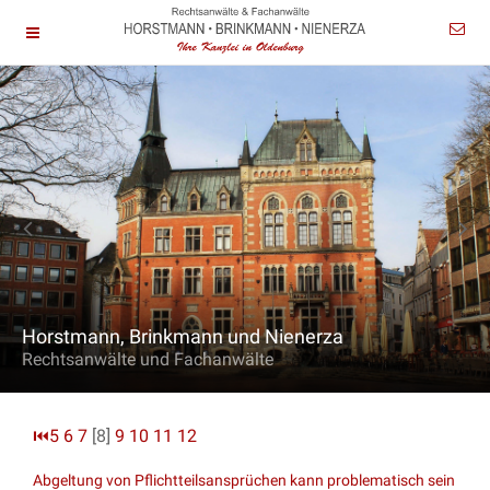
Horstmann, Brinkmann und Nienerza
Rechtsanwälte und Fachanwälte
⏮
5
6
7
[8]
9
10
11
12
Abgeltung von Pflichtteilsansprüchen kann problematisch sein