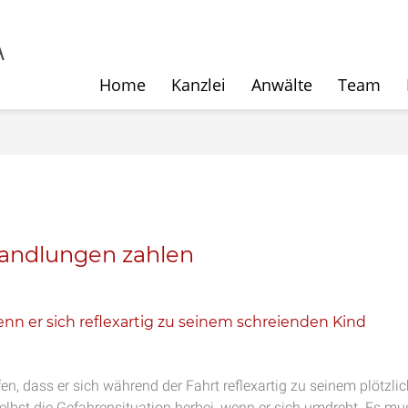
Home
Kanzlei
Anwälte
Team
handlungen zahlen
wenn er sich reflexartig zu seinem schreienden Kind
n, dass er sich während der Fahrt reflexartig zu seinem plötzlic
elbst die Gefahrensituation herbei, wenn er sich umdreht. Es mu