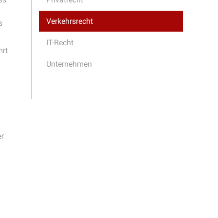
Verkehrsrecht
s
IT-Recht
hrt
Unternehmen
n
er