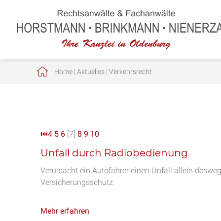
Home
|
Aktuelles
|
Verkehrsrecht
⏮
4
5
6
[7]
8
9
10
Unfall durch Radiobedienung
Verursacht ein Autofahrer einen Unfall allein deswegen
Versicherungsschutz.
Mehr erfahren